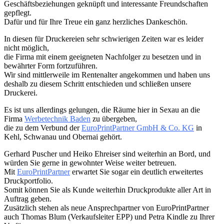
Geschäftsbeziehungen geknüpft und interessante Freundschaften
gepflegt.
Dafür und für Ihre Treue ein ganz herzliches Dankeschön.
In diesen für Druckereien sehr schwierigen Zeiten war es leider
nicht möglich,
die Firma mit einem geeigneten Nachfolger zu besetzen und in
bewährter Form fortzuführen.
Wir sind mittlerweile im Rentenalter angekommen und haben uns
deshalb zu diesem Schritt entschieden und schließen unsere
Druckerei.
Es ist uns allerdings gelungen, die Räume hier in Sexau an die
Firma
Werbetechnik Baden
zu übergeben,
die zu dem Verbund der
EuroPrintPartner GmbH & Co. KG
in
Kehl, Schwanau und Obernai gehört.
Gerhard Puscher und Heiko Ehreiser sind weiterhin an Bord, und
würden Sie gerne in gewohnter Weise weiter betreuen.
Mit
EuroPrintPartner
erwartet Sie sogar ein deutlich erweitertes
Druckportfolio.
Somit können Sie als Kunde weiterhin Druckprodukte aller Art in
Auftrag geben.
Zusätzlich stehen als neue Ansprechpartner von EuroPrintPartner
auch Thomas Blum (Verkaufsleiter EPP) und Petra Kindle zu Ihrer